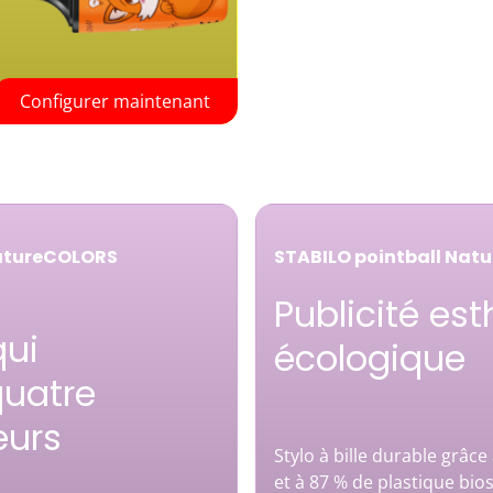
Configurer maintenant
NatureCOLORS
STABILO pointball Nat
Publicité est
qui
écologique
quatre
eurs
Stylo à bille durable grâce 
et à 87 % de plastique bio