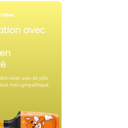
 Vibes
tion avec
 en
té
éon vives avec de jolis
rmat mini sympathique.