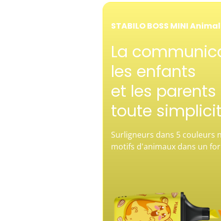
STABILO BOSS MINI Animal
La communica
les enfants
et les parents
toute simplici
Surligneurs dans 5 couleurs n
motifs d'animaux dans un fo