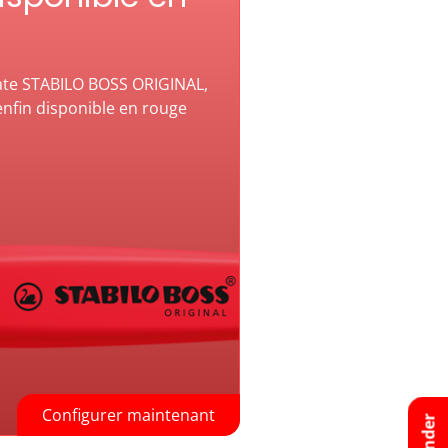
date STABILO BOSS ORIGINAL,
enfin disponible en rouge
Configurer maintenant