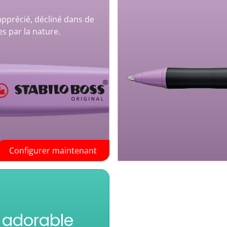
 apprécié, décliné dans de
s par la nature.
Configurer maintenant
e adorable