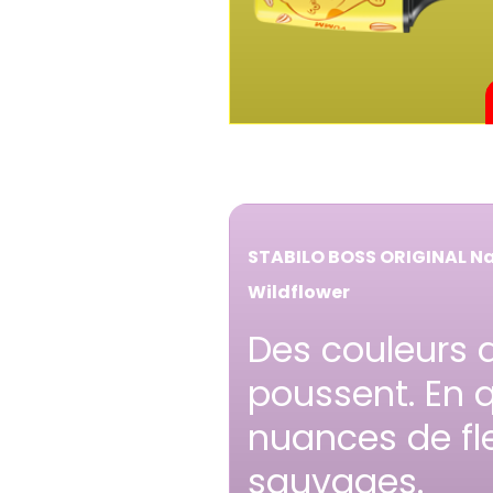
STABILO BOSS ORIGINAL 
Wildflower
Des couleurs 
poussent. En 
nuances de fl
sauvages.