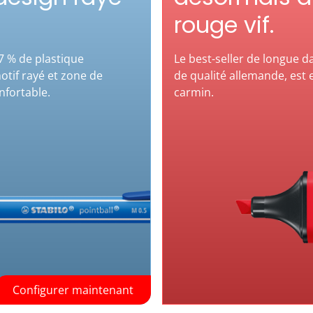
rouge vif.
87 % de plastique
Le best-seller de longue 
otif rayé et zone de
de qualité allemande, est 
nfortable.
carmin.
Configurer maintenant