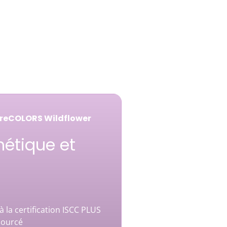
ureCOLORS Wildflower
hétique et
à la certification ISCC PLUS
sourcé