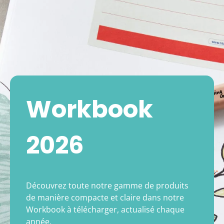
Workbook
2026
Découvrez toute notre gamme de produits
de manière compacte et claire dans notre
Workbook à télécharger, actualisé chaque
année.