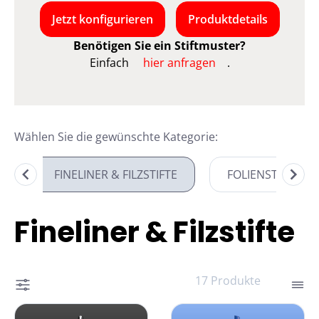
Jetzt konfigurieren
Produktdetails
Benötigen Sie ein Stiftmuster?
Einfach
hier anfragen
.
Wählen Sie die gewünschte Kategorie:
FINELINER & FILZSTIFTE
FOLIENSTIFTE &
Item
1
Fineliner & Filzstifte
of
8
17 Produkte
STABILO dr!ver auswählen
STABILO GREENpoint ausw