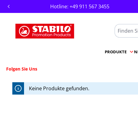
Hotline:
+49 911 567 3455
springen
Zur Hauptnavigation springen
PRODUKTE
N
Folgen Sie Uns
Keine Produkte gefunden.