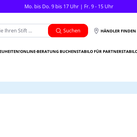
Mo. bis Do. 9 bis 17 Uhr | Fr. 9 - 15 Uhr
Suchen
HÄNDLER FINDEN
EUHEITEN!
ONLINE-BERATUNG BUCHEN
STABILO FÜR PARTNER
STABIL