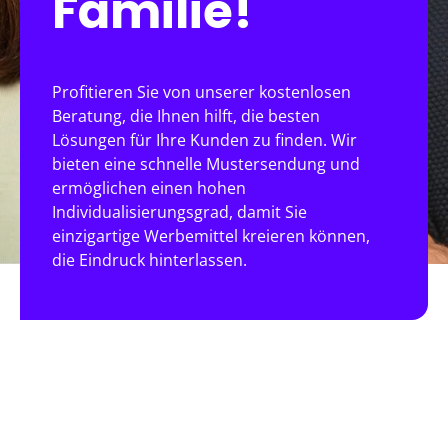
Familie!
Profitieren Sie von unserer kostenlosen
Beratung, die Ihnen hilft, die besten
Lösungen für Ihre Kunden zu finden. Wir
bieten eine schnelle Mustersendung und
ermöglichen einen hohen
Individualisierungsgrad, damit Sie
einzigartige Werbemittel kreieren können,
die Eindruck hinterlassen.