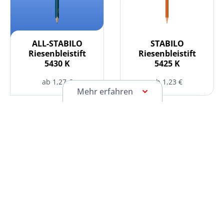
ALL-STABILO
STABILO
Riesenbleistift
Riesenbleistift
5430 K
5425 K
ab 1,27 €
ab 1,23 €
Mehr erfahren
STABILO Zimmermannsstift auswählen
STABILO Zimmermannsstift
STABILO
STABILO
Zimmermanns
Zimmermanns